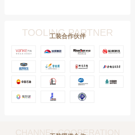
TOOLING PARTNER
工装合作伙伴
CHANNEL COOPERATION