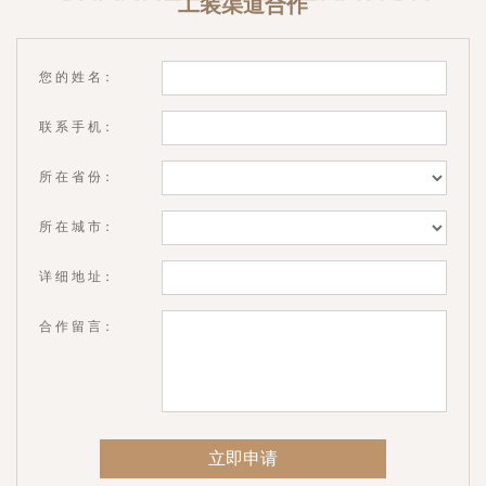
工装渠道合作
您 的 姓 名：
联 系 手 机：
所 在 省 份：
所 在 城 市：
详 细 地 址：
合 作 留 言：
立即申请